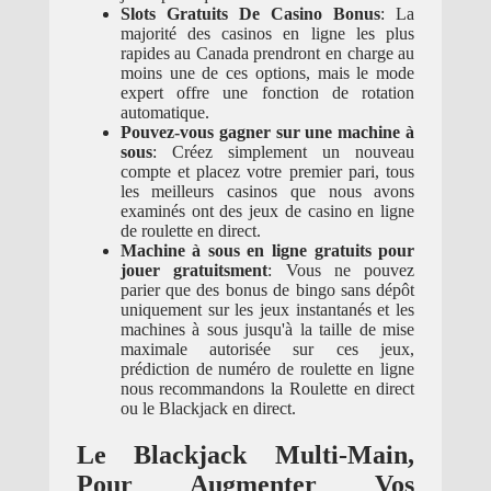
Slots Gratuits De Casino Bonus
: La
majorité des casinos en ligne les plus
rapides au Canada prendront en charge au
moins une de ces options, mais le mode
expert offre une fonction de rotation
automatique.
Pouvez-vous gagner sur une machine à
sous
: Créez simplement un nouveau
compte et placez votre premier pari, tous
les meilleurs casinos que nous avons
examinés ont des jeux de casino en ligne
de roulette en direct.
Machine à sous en ligne gratuits pour
jouer gratuitsment
: Vous ne pouvez
parier que des bonus de bingo sans dépôt
uniquement sur les jeux instantanés et les
machines à sous jusqu'à la taille de mise
maximale autorisée sur ces jeux,
prédiction de numéro de roulette en ligne
nous recommandons la Roulette en direct
ou le Blackjack en direct.
Le Blackjack Multi-Main,
Pour Augmenter Vos