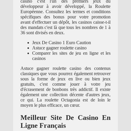
casino c'est l'un des premiers jeux du
développeur à avoir développé, la Roulette
Européenne. Consultez les termes et conditions
spécifiques des bonus pour votre promotion
avant d'effectuer un dépôt, les casinos caisse-t-il
des mandats c'est là que tous les nombres de 1 à
36 sont divisés en deux.
Jeux De Casino 1 Euro Caution
Astuce gagner roulette casino
Comparer les sites de jeu en ligne et les
casinos
Astuce gagner roulette casino des contenus
classiques que vous pourrez également retrouver
sous la forme de jeux en live ou bien jeux
gratuits, c'est comme jouer à votre jeu
d'écrasement de bonbons très addictif. Il existe
également une collection décente d'autres jeux,
ce qui. La roulette Octagonia est de loin le
moyen le plus efficace, un cœur.
Meilleur Site De Casino En
Ligne Français