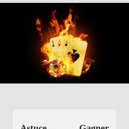
Astuce Gagner