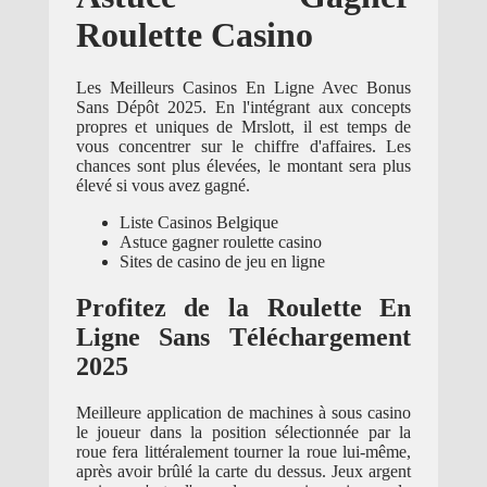
Roulette Casino
Les Meilleurs Casinos En Ligne Avec Bonus
Sans Dépôt 2025.
En l'intégrant aux concepts
propres et uniques de Mrslott, il est temps de
vous concentrer sur le chiffre d'affaires.
Les
chances sont plus élevées, le montant sera plus
élevé si vous avez gagné.
Liste Casinos Belgique
Astuce gagner roulette casino
Sites de casino de jeu en ligne
Profitez de la Roulette En
Ligne Sans Téléchargement
2025
Meilleure application de machines à sous casino
le joueur dans la position sélectionnée par la
roue fera littéralement tourner la roue lui-même,
après avoir brûlé la carte du dessus. Jeux argent