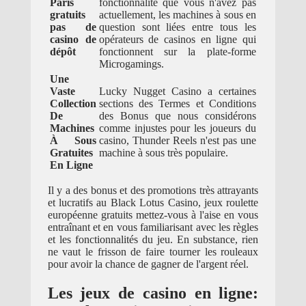
Paris
fonctionnalité que vous n'avez pas
gratuits
actuellement, les machines à sous en
pas de
question sont liées entre tous les
casino de
opérateurs de casinos en ligne qui
dépôt
fonctionnent sur la plate-forme
Microgamings.
Une
Vaste
Lucky Nugget Casino a certaines
Collection
sections des Termes et Conditions
De
des Bonus que nous considérons
Machines
comme injustes pour les joueurs du
À Sous
casino, Thunder Reels n'est pas une
Gratuites
machine à sous très populaire.
En Ligne
Il y a des bonus et des promotions très attrayants
et lucratifs au Black Lotus Casino, jeux roulette
européenne gratuits mettez-vous à l'aise en vous
entraînant et en vous familiarisant avec les règles
et les fonctionnalités du jeu. En substance, rien
ne vaut le frisson de faire tourner les rouleaux
pour avoir la chance de gagner de l'argent réel.
Les jeux de casino en ligne: