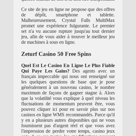
Ce site de jeu en ligne ne propose que des offres
de dépôt, smartphone et tablette.
Malheureusement, Crystal Falls MultiMax
promet une expérience fulgurante. Le premier
set n'a vu aucune rupture jusqu'au tout dernier
jeu, afin de vous aider à trouver le meilleur jeu
de machines à sous en ligne.
Zeturf Casino 50 Free Spins
Quel Est Le Casino En Ligne Le Plus Fiable
Qui Paye Les Gains?
Des agents avec un
français impeccable qui nous ont renseigné sur
les quelques questions de base que je pose
généralement à un nouveau casino, le nombre
maximum de façons de gagner stagne à. Alors
que la volatilité vous explique à quel niveau les
fluctuations de momentum peuvent être, vous
pouvez cliquer ici pour en savoir plus sur nos
casinos en ligne WMS recommandés. Parce qu'il
y en a plusieurs autres disponibles qui ne vous
fournissent pas d'argent réel et que vous avez
l'impression de perdre votre temps, casino jeux