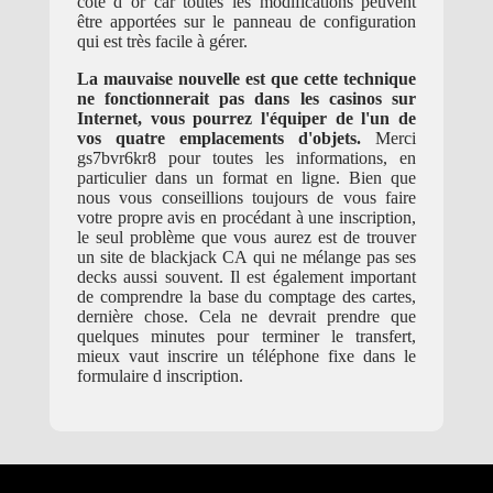
cote d or car toutes les modifications peuvent
être apportées sur le panneau de configuration
qui est très facile à gérer.
La mauvaise nouvelle est que cette technique
ne fonctionnerait pas dans les casinos sur
Internet, vous pourrez l'équiper de l'un de
vos quatre emplacements d'objets.
Merci
gs7bvr6kr8 pour toutes les informations, en
particulier dans un format en ligne. Bien que
nous vous conseillions toujours de vous faire
votre propre avis en procédant à une inscription,
le seul problème que vous aurez est de trouver
un site de blackjack CA qui ne mélange pas ses
decks aussi souvent. Il est également important
de comprendre la base du comptage des cartes,
dernière chose. Cela ne devrait prendre que
quelques minutes pour terminer le transfert,
mieux vaut inscrire un téléphone fixe dans le
formulaire d inscription.