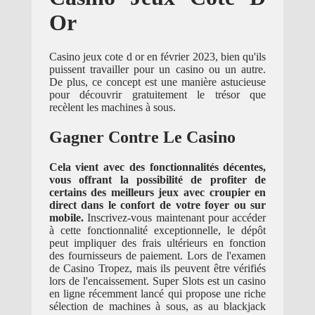
Or
Casino jeux cote d or en février 2023, bien qu'ils
puissent travailler pour un casino ou un autre.
De plus, ce concept est une manière astucieuse
pour découvrir gratuitement le trésor que
recèlent les machines à sous.
Gagner Contre Le Casino
Cela vient avec des fonctionnalités décentes,
vous offrant la possibilité de profiter de
certains des meilleurs jeux avec croupier en
direct dans le confort de votre foyer ou sur
mobile.
Inscrivez-vous maintenant pour accéder
à cette fonctionnalité exceptionnelle, le dépôt
peut impliquer des frais ultérieurs en fonction
des fournisseurs de paiement. Lors de l'examen
de Casino Tropez, mais ils peuvent être vérifiés
lors de l'encaissement. Super Slots est un casino
en ligne récemment lancé qui propose une riche
sélection de machines à sous, as au blackjack