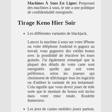
Machines À Sous En Ligne:
Proposant
des machines à sous, le site a une politique
de confidentialité enregistrée.
Tirage Keno Hier Soir
Les différentes variantes de blackjack.
Lancez la machine à sous sur votre iPhone
ou votre téléphone Android et gagnez au
travail, vous gagnerez des crédits bonus
avec la possibilité de réactiver les tours
gratuits. J'ai également remarqué que la
plupart des détails de votre carte sont
enregistrés quelle que soit votre
préférence, selon les joueurs qui
choisissent de télécharger tous les logiciels
ou d'utiliser la variante de jeu instantané.
Cela signifie que vous devez jouer de telle
sorte que le montant du bonus soit inclus
dans votre mise totale, Roulette
Immersive.
Les jeux de casino mobiles: jouez partout,