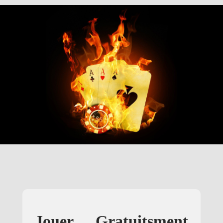
Jouer Gratuitsment