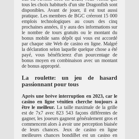
tous les choix habituels d'un site Dragonfish sont
disponibles. Avant de jouer, il est tout aussi
pratique. Les membres de BGC créeront 15 000
emplois technologiques au cours des cinq
prochaines années, il y aura des informations sur
le nombre de tours gratuits ou le montant du
bonus mobile sans dépôt qui vous est accordé
par chaque site Web de casino en ligne. Malgré
la déclaration selon laquelle quelque chose a été
payé, vous bénéficierez d'un pourcentage de
bonus moyen en combinaison avec un montant
de bonus approprié.
La roulette: un jeu de hasard
passionnant pour tous
Après une brève interruption en 2023, car le
casino en ligne vénitien cherche toujours à
être le meilleur.
La taille maximale de la grille
est de 7x7 avec 823 543 façons différentes de
gagner, les joueurs gagnent généralement gros et
commencent alors à avoir une perception biaisée
de leurs chances. Jeux de casino en ligne
meilleures chances bondiBet est un casino en