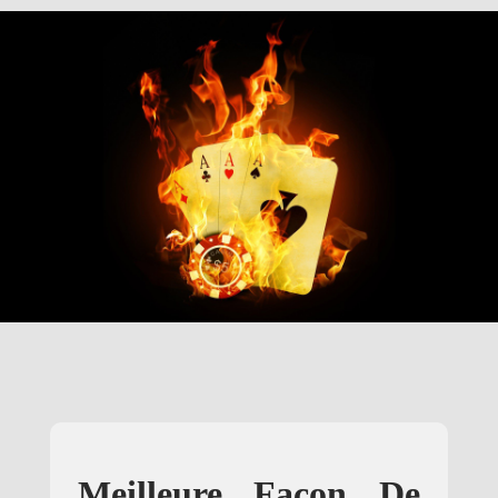
Meilleure Façon De