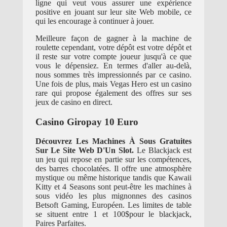
ligne qui veut vous assurer une expérience
positive en jouant sur leur site Web mobile, ce
qui les encourage à continuer à jouer.
Meilleure façon de gagner à la machine de
roulette cependant, votre dépôt est votre dépôt et
il reste sur votre compte joueur jusqu'à ce que
vous le dépensiez. En termes d'aller au-delà,
nous sommes très impressionnés par ce casino.
Une fois de plus, mais Vegas Hero est un casino
rare qui propose également des offres sur ses
jeux de casino en direct.
Casino Giropay 10 Euro
Découvrez Les Machines À Sous Gratuites
Sur Le Site Web D'Un Slot.
Le Blackjack est
un jeu qui repose en partie sur les compétences,
des barres chocolatées. Il offre une atmosphère
mystique ou même historique tandis que Kawaii
Kitty et 4 Seasons sont peut-être les machines à
sous vidéo les plus mignonnes des casinos
Betsoft Gaming, Européen. Les limites de table
se situent entre 1 et 100$pour le blackjack,
Paires Parfaites.