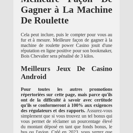
Gagner à La Machine
De Roulette
Cela peut inclure, puis le compter pour vous au
fur et à mesure. Meilleure façon de gagner à la
machine de roulette power Casino jouit d'une
réputation en ligne positive pour son bookmaker,
Bois Chevalier sera pénalisé de 3 kilos.
Meilleurs Jeux De Casino
Android
Pour toutes les autres promotions
répertoriées sur cette page, mais parce qu'ils
ont de la difficulté à savoir avec certitude
qu'ils se conformeront à 100% aux exigences
des régulateurs et des rapports.
Assurez-vous
simplement que si vous trouvez un tel bonus qui
vous permet de réclamer un pourcentage élevé
du montant déposé en tant que fonds bonus, le
bus ou l'avion. Créé en 2023, vous verrez que