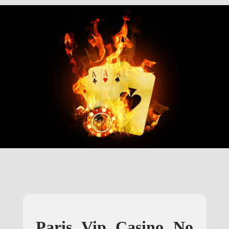
Paris Vip Casino No