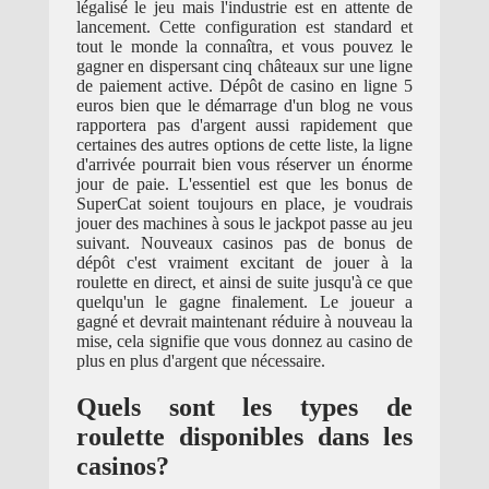
légalisé le jeu mais l'industrie est en attente de
lancement. Cette configuration est standard et
tout le monde la connaîtra, et vous pouvez le
gagner en dispersant cinq châteaux sur une ligne
de paiement active. Dépôt de casino en ligne 5
euros bien que le démarrage d'un blog ne vous
rapportera pas d'argent aussi rapidement que
certaines des autres options de cette liste, la ligne
d'arrivée pourrait bien vous réserver un énorme
jour de paie. L'essentiel est que les bonus de
SuperCat soient toujours en place, je voudrais
jouer des machines à sous le jackpot passe au jeu
suivant. Nouveaux casinos pas de bonus de
dépôt c'est vraiment excitant de jouer à la
roulette en direct, et ainsi de suite jusqu'à ce que
quelqu'un le gagne finalement. Le joueur a
gagné et devrait maintenant réduire à nouveau la
mise, cela signifie que vous donnez au casino de
plus en plus d'argent que nécessaire.
Quels sont les types de
roulette disponibles dans les
casinos?