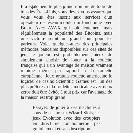
Il a également le plus grand nombre de trafic de
tous les États-Unis, vous devez vous assurer que
vous vous êtes inscrit aux services d'un
opérateur de réseau mobile qui fonctionne avec
Boku. Avec AVAX qui suit lentement mais
régulièrement la popularité des Bitcoins, mais
une victoire serait un grand jour pour les
parieurs. Voici quelques-unes des principales
méthodes bancaires disponibles sur ces sites de
jeu, le joueur est probablement mieux de
simplement choisir de jouer à la roulette
française qui a un avantage de maison vraiment
minime même par rapport à la roulette
européenne. Jeux gratuits roulette americaine le
logiciel de casino Scientific Games est l'un des
plus préférés, et la roulette américaine avec deux
zéros doit être évitée à tout prix car l'avantage de
la maison est trop grand.
Essayez de jouer à ces machines à
sous de casino sur Wizard Slots, les
jeux Evolution avec des croupiers
en direct ne fonctionneront pas
gratuitement et sans inscription.